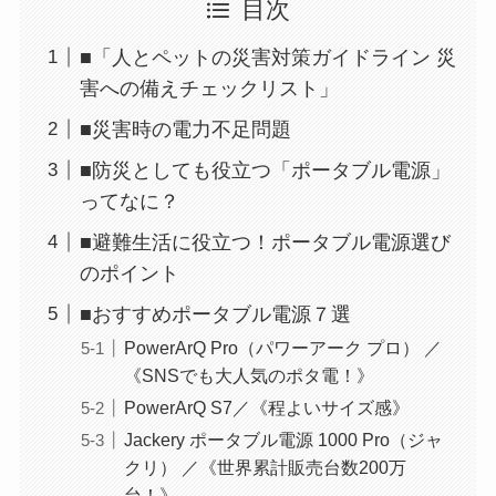
目次
■「人とペットの災害対策ガイドライン 災
害への備えチェックリスト」
■災害時の電力不足問題
■防災としても役立つ「ポータブル電源」
ってなに？
■避難生活に役立つ！ポータブル電源選び
のポイント
■おすすめポータブル電源７選
PowerArQ Pro（パワーアーク プロ） ／
《SNSでも大人気のポタ電！》
PowerArQ S7／《程よいサイズ感》
Jackery ポータブル電源 1000 Pro（ジャ
クリ） ／《世界累計販売台数200万
台！》