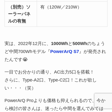
（別売）ソ
有（120W／210W）
ーラーパネ
ルの有無
実は、2022年12月に、
1000
Wh
と
500
Wh
のちょう
ど中間700Whモデル『
PowerArQ S7
』が発売され
たんです😭
一目でお分かりの通り、AC出力5口を搭載！
さらに、Type-A2口、Type-C2口！これが欲し
い・・・（笑）
PowerArQ Proよりも価格も抑えられるので、今か
ら検討の皆さんは、迷ったら中間を選んでみては