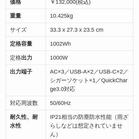
価格
￥132,000(税込)
重量
10.425kg
サイズ
‎33.3 x 27.3 x 23.5 cm
定格容量
1002Wh
定格
出力
1000W
出力端子
AC×3／USB-A×2／USB-C×2／
シガーソケット×1／QuickChar
ge3.0対応
対応周波数
50/60Hz
耐久性、耐
IP21相当の防塵防水性能（雨ざ
水性
らしなどは想定されていませ
ん）