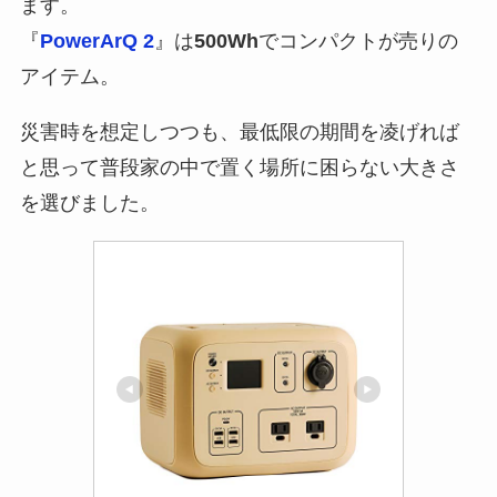
ます
。
『
PowerArQ 2
』は
500
Wh
でコンパクトが売りの
アイテム。
災害時を想定しつつも、最低限の期間を凌げれば
と思って普段家の中で置く場所に困らない大きさ
を選びました。