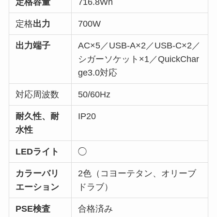
定格容量
716.8Wh
定格
出力
700W
出力端子
AC×5／USB-A×2／USB-C×2／
シガーソケット×1／QuickChar
ge3.0対応
対応周波数
50/60Hz
耐久性、耐
IP20
水性
LEDライト
◯
カラーバリ
2色（コヨーテタン、オリーブ
エーション
ドラブ）
PSE検査
合格済み