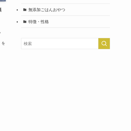
無
無添加ごはんおやつ
特徴・性格
る
」を