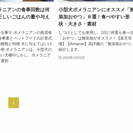
ラニアンの食事回数は何
小型犬ポメラニアンにオススメ「
正しいごはんの量や与え
添加おやつ」８選！食べやすい形
状・大きさ・素材
る事💡 ポメラニアンの推奨食
しつけとしても使用し、1日に何度も食べ
食事量とペットフードの計算式
「おやつ」は無添加がオススメ！【楽天市
種類と特徴 犬に与えてはいけ
場】【Amazon】高評価の「無添加おやつ
例 ポメラニアンは、小型犬の
紹介します。
い犬種🐶しかし、ポメラニア
2023年1月21日
切...
1